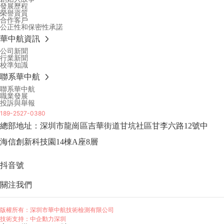
發展歷程
榮譽資質
合作客戶
公正性和保密性承諾
華中航資訊
公司新聞
行業新聞
校準知識
聯系華中航
聯系華中航
職業發展
投訴與舉報
189-2527-0380
總部地址：深圳市龍崗區吉華街道甘坑社區甘李六路12號中
海信創新科技園14棟A座8層
抖音號
關注我們
版權所有：深圳市華中航技術檢測有限公司
技術支持：中企動力
深圳