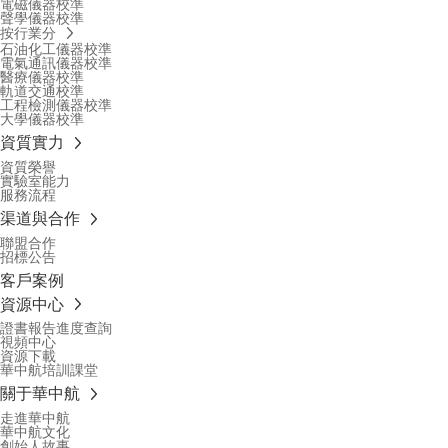
電磁儀器校準
聲學儀器校準
按行業分
石油化工儀器校準
電氣通訊儀器校準
醫療儀器校準
軌道交通校準
工程檢測儀器校準
大學儀器校準
資質實力
資質榮譽
實驗室能力
服務流程
渠道與合作
聯盟合作
招標公告
客戶案例
資源中心
證書報告進度查詢
視頻中心
資源下載
華中航培訓課堂
關于華中航
走進華中航
華中航文化
創始人故事