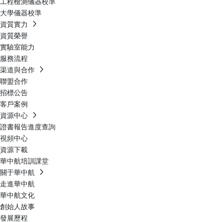
工程檢測儀器校準
大學儀器校準
資質實力
資質榮譽
實驗室能力
服務流程
渠道與合作
聯盟合作
招標公告
客戶案例
資源中心
證書報告進度查詢
視頻中心
資源下載
華中航培訓課堂
關于華中航
走進華中航
華中航文化
創始人故事
發展歷程