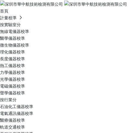
首頁
計量校準
按實驗室分
無線電儀器校準
醫學儀器校準
微生物儀器校準
理化儀器校準
長度儀器校準
熱工儀器校準
力學儀器校準
光學儀器校準
電磁儀器校準
聲學儀器校準
按行業分
石油化工儀器校準
電氣通訊儀器校準
醫療儀器校準
軌道交通校準