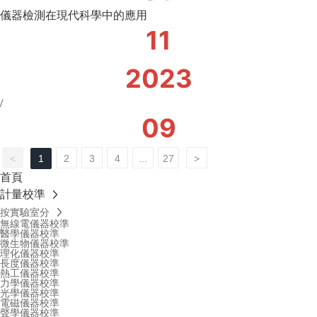
儀器檢測在現代科學中的應用
11
2023
/
09
<
1
2
3
4
...
27
>
首頁
計量校準
按實驗室分
無線電儀器校準
醫學儀器校準
微生物儀器校準
理化儀器校準
長度儀器校準
熱工儀器校準
力學儀器校準
光學儀器校準
電磁儀器校準
聲學儀器校準